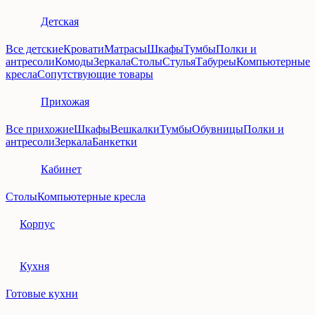
Детская
Все детские
Кровати
Матрасы
Шкафы
Тумбы
Полки и
антресоли
Комоды
Зеркала
Столы
Стулья
Табуреы
Компьютерные
кресла
Сопутствующие товары
Прихожая
Все прихожие
Шкафы
Вешкалки
Тумбы
Обувницы
Полки и
антресоли
Зеркала
Банкетки
Кабинет
Столы
Компьютерные кресла
Корпус
Кухня
Готовые кухни