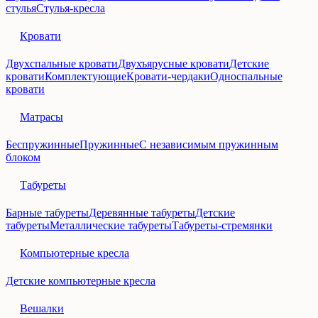
стулья
Стулья-кресла
Кровати
Двухспальные кровати
Двухъярусные кровати
Детские
кровати
Комплектующие
Кровати-чердаки
Односпальные
кровати
Матрасы
Беспружинные
Пружинные
С независимым пружинным
блоком
Табуреты
Барные табуреты
Деревянные табуреты
Детские
табуреты
Металлические табуреты
Табуреты-стремянки
Компьютерные кресла
Детские компьютерные кресла
Вешалки