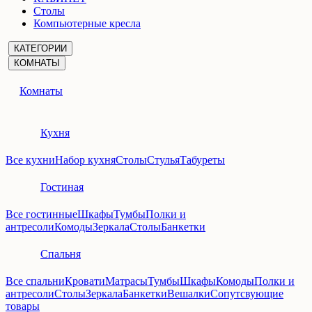
Столы
Компьютерные кресла
КАТЕГОРИИ
КОМНАТЫ
Комнаты
Кухня
Все кухни
Набор кухня
Столы
Стулья
Табуреты
Гостиная
Все гостинные
Шкафы
Тумбы
Полки и
антресоли
Комоды
Зеркала
Столы
Банкетки
Спальня
Все спальни
Кровати
Матрасы
Тумбы
Шкафы
Комоды
Полки и
антресоли
Столы
Зеркала
Банкетки
Вешалки
Сопутсвующие
товары