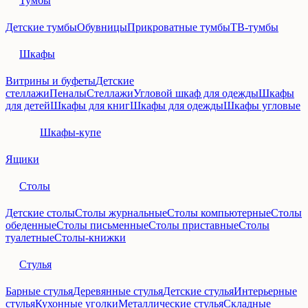
Тумбы
Детские тумбы
Обувницы
Прикроватные тумбы
ТВ-тумбы
Шкафы
Витрины и буфеты
Детские
стеллажи
Пеналы
Стеллажи
Угловой шкаф для одежды
Шкафы
для детей
Шкафы для книг
Шкафы для одежды
Шкафы угловые
Шкафы-купе
Ящики
Столы
Детские столы
Столы журнальные
Столы компьютерные
Столы
обеденные
Столы письменные
Столы приставные
Столы
туалетные
Столы-книжки
Стулья
Барные стулья
Деревянные стулья
Детские стулья
Интерьерные
стулья
Кухонные уголки
Металлические стулья
Складные