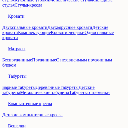
стулья
Стулья-кресла
Кровати
Двухспальные кровати
Двухъярусные кровати
Детские
кровати
Комплектующие
Кровати-чердаки
Односпальные
кровати
Матрасы
Беспружинные
Пружинные
С независимым пружинным
блоком
Табуреты
Барные табуреты
Деревянные табуреты
Детские
табуреты
Металлические табуреты
Табуреты-стремянки
Компьютерные кресла
Детские компьютерные кресла
Вешалки