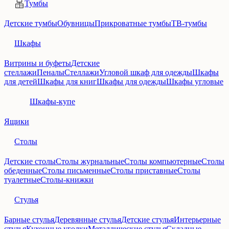
Тумбы
Детские тумбы
Обувницы
Прикроватные тумбы
ТВ-тумбы
Шкафы
Витрины и буфеты
Детские
стеллажи
Пеналы
Стеллажи
Угловой шкаф для одежды
Шкафы
для детей
Шкафы для книг
Шкафы для одежды
Шкафы угловые
Шкафы-купе
Ящики
Столы
Детские столы
Столы журнальные
Столы компьютерные
Столы
обеденные
Столы письменные
Столы приставные
Столы
туалетные
Столы-книжки
Стулья
Барные стулья
Деревянные стулья
Детские стулья
Интерьерные
стулья
Кухонные уголки
Металлические стулья
Складные