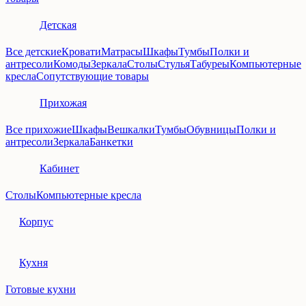
Детская
Все детские
Кровати
Матрасы
Шкафы
Тумбы
Полки и
антресоли
Комоды
Зеркала
Столы
Стулья
Табуреы
Компьютерные
кресла
Сопутствующие товары
Прихожая
Все прихожие
Шкафы
Вешкалки
Тумбы
Обувницы
Полки и
антресоли
Зеркала
Банкетки
Кабинет
Столы
Компьютерные кресла
Корпус
Кухня
Готовые кухни