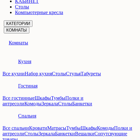
КАБИНЕТ
Столы
Компьютерные кресла
КАТЕГОРИИ
КОМНАТЫ
Комнаты
Кухня
Все кухни
Набор кухня
Столы
Стулья
Табуреты
Гостиная
Все гостинные
Шкафы
Тумбы
Полки и
антресоли
Комоды
Зеркала
Столы
Банкетки
Спальня
Все спальни
Кровати
Матрасы
Тумбы
Шкафы
Комоды
Полки и
антресоли
Столы
Зеркала
Банкетки
Вешалки
Сопутсвующие
товары