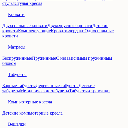
стулья
Стулья-кресла
Кровати
Двухспальные кровати
Двухъярусные кровати
Детские
кровати
Комплектующие
Кровати-чердаки
Односпальные
кровати
Матрасы
Беспружинные
Пружинные
С независимым пружинным
блоком
Табуреты
Барные табуреты
Деревянные табуреты
Детские
табуреты
Металлические табуреты
Табуреты-стремянки
Компьютерные кресла
Детские компьютерные кресла
Вешалки