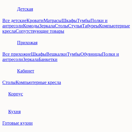
Детская
Все детские
Кровати
Матрасы
Шкафы
Тумбы
Полки и
антресоли
Комоды
Зеркала
Столы
Стулья
Табуреы
Компьютерные
кресла
Сопутствующие товары
Прихожая
Все прихожие
Шкафы
Вешкалки
Тумбы
Обувницы
Полки и
антресоли
Зеркала
Банкетки
Кабинет
Столы
Компьютерные кресла
Корпус
Кухня
Готовые кухни