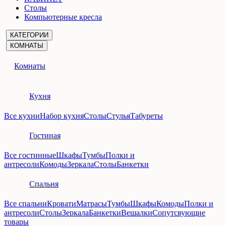
Столы
Компьютерные кресла
КАТЕГОРИИ
КОМНАТЫ
Комнаты
Кухня
Все кухни
Набор кухня
Столы
Стулья
Табуреты
Гостиная
Все гостинные
Шкафы
Тумбы
Полки и
антресоли
Комоды
Зеркала
Столы
Банкетки
Спальня
Все спальни
Кровати
Матрасы
Тумбы
Шкафы
Комоды
Полки и
антресоли
Столы
Зеркала
Банкетки
Вешалки
Сопутсвующие
товары