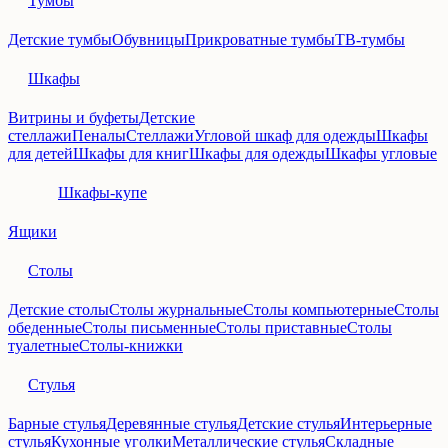
Тумбы
Детские тумбы
Обувницы
Прикроватные тумбы
ТВ-тумбы
Шкафы
Витрины и буфеты
Детские
стеллажи
Пеналы
Стеллажи
Угловой шкаф для одежды
Шкафы
для детей
Шкафы для книг
Шкафы для одежды
Шкафы угловые
Шкафы-купе
Ящики
Столы
Детские столы
Столы журнальные
Столы компьютерные
Столы
обеденные
Столы письменные
Столы приставные
Столы
туалетные
Столы-книжки
Стулья
Барные стулья
Деревянные стулья
Детские стулья
Интерьерные
стулья
Кухонные уголки
Металлические стулья
Складные