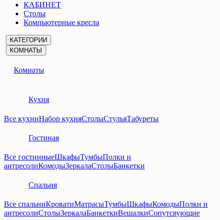
КАБИНЕТ
Столы
Компьютерные кресла
КАТЕГОРИИ
КОМНАТЫ
Комнаты
Кухня
Все кухни
Набор кухня
Столы
Стулья
Табуреты
Гостиная
Все гостинные
Шкафы
Тумбы
Полки и
антресоли
Комоды
Зеркала
Столы
Банкетки
Спальня
Все спальни
Кровати
Матрасы
Тумбы
Шкафы
Комоды
Полки и
антресоли
Столы
Зеркала
Банкетки
Вешалки
Сопутсвующие