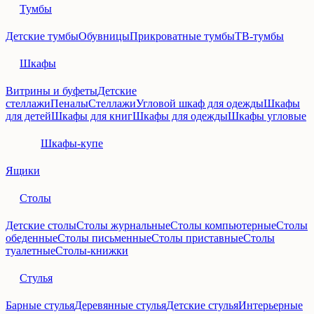
Тумбы
Детские тумбы
Обувницы
Прикроватные тумбы
ТВ-тумбы
Шкафы
Витрины и буфеты
Детские
стеллажи
Пеналы
Стеллажи
Угловой шкаф для одежды
Шкафы
для детей
Шкафы для книг
Шкафы для одежды
Шкафы угловые
Шкафы-купе
Ящики
Столы
Детские столы
Столы журнальные
Столы компьютерные
Столы
обеденные
Столы письменные
Столы приставные
Столы
туалетные
Столы-книжки
Стулья
Барные стулья
Деревянные стулья
Детские стулья
Интерьерные