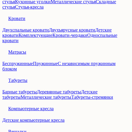
стулья
Кухонные уголки
Металлические стулья
Складные
стулья
Стулья-кресла
Кровати
Двухспальные кровати
Двухъярусные кровати
Детские
кровати
Комплектующие
Кровати-чердаки
Односпальные
кровати
Матрасы
Беспружинные
Пружинные
С независимым пружинным
блоком
Табуреты
Барные табуреты
Деревянные табуреты
Детские
табуреты
Металлические табуреты
Табуреты-стремянки
Компьютерные кресла
Детские компьютерные кресла
Вешалки