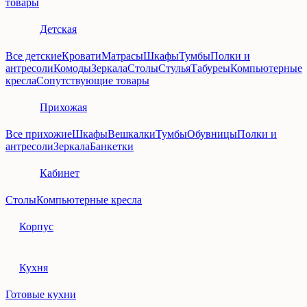
товары
Детская
Все детские
Кровати
Матрасы
Шкафы
Тумбы
Полки и
антресоли
Комоды
Зеркала
Столы
Стулья
Табуреы
Компьютерные
кресла
Сопутствующие товары
Прихожая
Все прихожие
Шкафы
Вешкалки
Тумбы
Обувницы
Полки и
антресоли
Зеркала
Банкетки
Кабинет
Столы
Компьютерные кресла
Корпус
Кухня
Готовые кухни