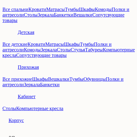
Все спальни
Кровати
Матрасы
Тумбы
Шкафы
Комоды
Полки и
антресоли
Столы
Зеркала
Банкетки
Вешалки
Сопутсвующие
товары
Детская
Все детские
Кровати
Матрасы
Шкафы
Тумбы
Полки и
антресоли
Комоды
Зеркала
Столы
Стулья
Табуреы
Компьютерные
кресла
Сопутствующие товары
Прихожая
Все прихожие
Шкафы
Вешкалки
Тумбы
Обувницы
Полки и
антресоли
Зеркала
Банкетки
Кабинет
Столы
Компьютерные кресла
Корпус