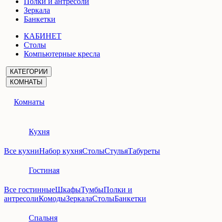
Полки и антресоли
Зеркала
Банкетки
КАБИНЕТ
Столы
Компьютерные кресла
КАТЕГОРИИ
КОМНАТЫ
Комнаты
Кухня
Все кухни
Набор кухня
Столы
Стулья
Табуреты
Гостиная
Все гостинные
Шкафы
Тумбы
Полки и
антресоли
Комоды
Зеркала
Столы
Банкетки
Спальня