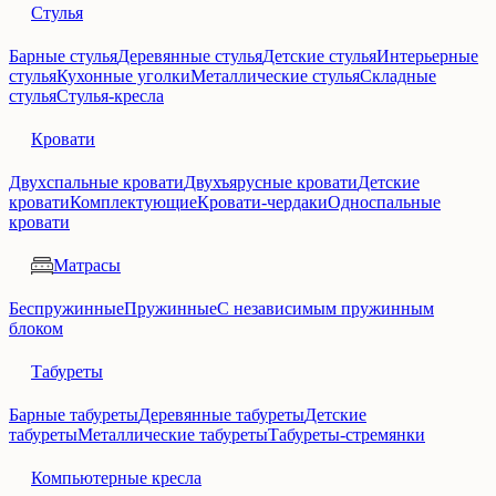
Стулья
Барные стулья
Деревянные стулья
Детские стулья
Интерьерные
стулья
Кухонные уголки
Металлические стулья
Складные
стулья
Стулья-кресла
Кровати
Двухспальные кровати
Двухъярусные кровати
Детские
кровати
Комплектующие
Кровати-чердаки
Односпальные
кровати
Матрасы
Беспружинные
Пружинные
С независимым пружинным
блоком
Табуреты
Барные табуреты
Деревянные табуреты
Детские
табуреты
Металлические табуреты
Табуреты-стремянки
Компьютерные кресла