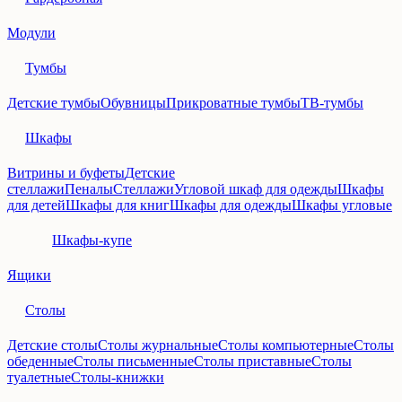
Модули
Тумбы
Детские тумбы
Обувницы
Прикроватные тумбы
ТВ-тумбы
Шкафы
Витрины и буфеты
Детские
стеллажи
Пеналы
Стеллажи
Угловой шкаф для одежды
Шкафы
для детей
Шкафы для книг
Шкафы для одежды
Шкафы угловые
Шкафы-купе
Ящики
Столы
Детские столы
Столы журнальные
Столы компьютерные
Столы
обеденные
Столы письменные
Столы приставные
Столы
туалетные
Столы-книжки