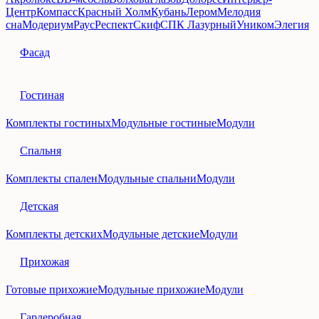
Центр
Компасс
Красный Холм
Кубань
Лером
Мелодия
сна
Модериум
Раус
Респект
Скиф
СПК Лазурный
Уником
Элегия
Фасад
Гостиная
Комплекты гостиных
Модульные гостиные
Модули
Спальня
Комплекты спален
Модульные спальни
Модули
Детская
Комплекты детских
Модульные детские
Модули
Прихожая
Готовые прихожие
Модульные прихожие
Модули
Гардеробная