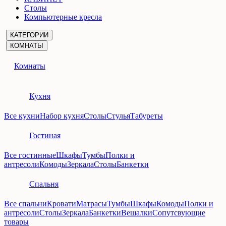
Столы
Компьютерные кресла
КАТЕГОРИИ
КОМНАТЫ
Комнаты
Кухня
Все кухни
Набор кухня
Столы
Стулья
Табуреты
Гостиная
Все гостинные
Шкафы
Тумбы
Полки и
антресоли
Комоды
Зеркала
Столы
Банкетки
Спальня
Все спальни
Кровати
Матрасы
Тумбы
Шкафы
Комоды
Полки и
антресоли
Столы
Зеркала
Банкетки
Вешалки
Сопутсвующие
товары