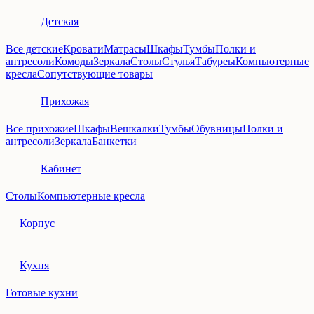
Детская
Все детские
Кровати
Матрасы
Шкафы
Тумбы
Полки и
антресоли
Комоды
Зеркала
Столы
Стулья
Табуреы
Компьютерные
кресла
Сопутствующие товары
Прихожая
Все прихожие
Шкафы
Вешкалки
Тумбы
Обувницы
Полки и
антресоли
Зеркала
Банкетки
Кабинет
Столы
Компьютерные кресла
Корпус
Кухня
Готовые кухни