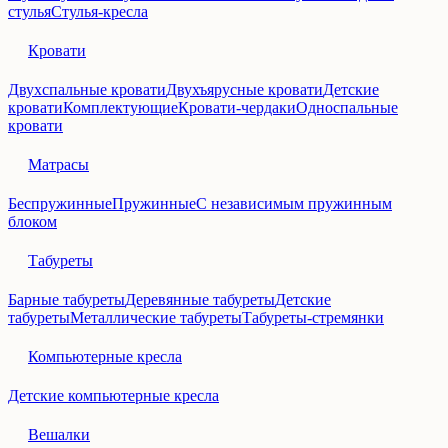
стулья
Стулья-кресла
Кровати
Двухспальные кровати
Двухъярусные кровати
Детские
кровати
Комплектующие
Кровати-чердаки
Односпальные
кровати
Матрасы
Беспружинные
Пружинные
С независимым пружинным
блоком
Табуреты
Барные табуреты
Деревянные табуреты
Детские
табуреты
Металлические табуреты
Табуреты-стремянки
Компьютерные кресла
Детские компьютерные кресла
Вешалки