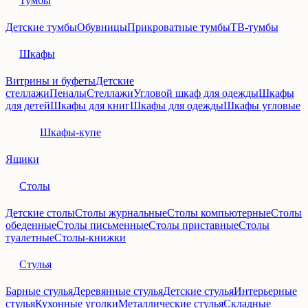
Тумбы
Детские тумбы
Обувницы
Прикроватные тумбы
ТВ-тумбы
Шкафы
Витрины и буфеты
Детские
стеллажи
Пеналы
Стеллажи
Угловой шкаф для одежды
Шкафы
для детей
Шкафы для книг
Шкафы для одежды
Шкафы угловые
Шкафы-купе
Ящики
Столы
Детские столы
Столы журнальные
Столы компьютерные
Столы
обеденные
Столы письменные
Столы приставные
Столы
туалетные
Столы-книжки
Стулья
Барные стулья
Деревянные стулья
Детские стулья
Интерьерные
стулья
Кухонные уголки
Металлические стулья
Складные