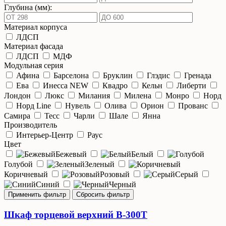
Глубина (мм):
Материал корпуса
ЛДСП
Материал фасада
ЛДСП
МДФ
Модульная серия
Афина
Барселона
Бруклин
Глэдис
Гренада
Ева
Инесса NEW
Квадро
Кельн
Либерти
Лондон
Люкс
Милания
Милена
Монро
Норд
Норд Line
Нувель
Олива
Орион
Прованс
Самира
Тесс
Чарли
Шале
Янна
Производитель
Интерьер-Центр
Раус
Цвет
Бежевый
Белый
Голубой
Зеленый
Коричневый
Розовый
Серый
Синий
Черный
Шкаф торцевой верхний В-300Т