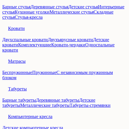
Барные стулья
Деревянные стулья
Детские стулья
Интерьерные
стулья
Кухонные уголки
Металлические стулья
Складные
стулья
Стулья-кресла
Кровати
Двухспальные кровати
Двухъярусные кровати
Детские
кровати
Комплектующие
Кровати-чердаки
Односпальные
кровати
Матрасы
Беспружинные
Пружинные
С независимым пружинным
блоком
Табуреты
Барные табуреты
Деревянные табуреты
Детские
табуреты
Металлические табуреты
Табуреты-стремянки
Компьютерные кресла
Детские компьютерные кресла