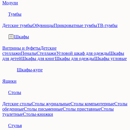
Модули
Тумбы
Детские тумбы
Обувницы
Прикроватные тумбы
ТВ-тумбы
Шкафы
Витрины и буфеты
Детские
стеллажи
Пеналы
Стеллажи
Угловой шкаф для одежды
Шкафы
для детей
Шкафы для книг
Шкафы для одежды
Шкафы угловые
Шкафы-купе
Ящики
Столы
Детские столы
Столы журнальные
Столы компьютерные
Столы
обеденные
Столы письменные
Столы приставные
Столы
туалетные
Столы-книжки
Стулья