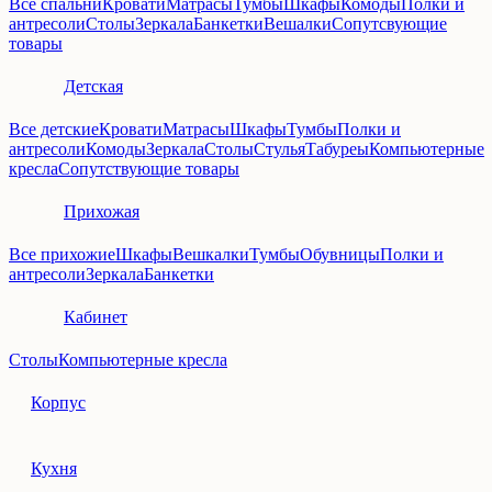
Все спальни
Кровати
Матрасы
Тумбы
Шкафы
Комоды
Полки и
антресоли
Столы
Зеркала
Банкетки
Вешалки
Сопутсвующие
товары
Детская
Все детские
Кровати
Матрасы
Шкафы
Тумбы
Полки и
антресоли
Комоды
Зеркала
Столы
Стулья
Табуреы
Компьютерные
кресла
Сопутствующие товары
Прихожая
Все прихожие
Шкафы
Вешкалки
Тумбы
Обувницы
Полки и
антресоли
Зеркала
Банкетки
Кабинет
Столы
Компьютерные кресла
Корпус
Кухня