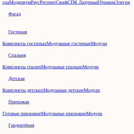
сна
Модериум
Раус
Респект
Скиф
СПК Лазурный
Уником
Элегия
Фасад
Гостиная
Комплекты гостиных
Модульные гостиные
Модули
Спальня
Комплекты спален
Модульные спальни
Модули
Детская
Комплекты детских
Модульные детские
Модули
Прихожая
Готовые прихожие
Модульные прихожие
Модули
Гардеробная