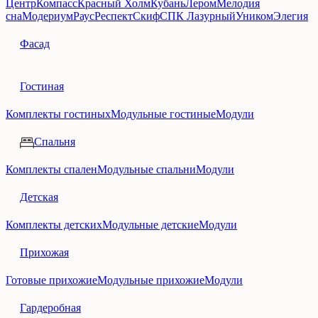
Центр
Компасс
Красный Холм
Кубань
Лером
Мелодия
сна
Модериум
Раус
Респект
Скиф
СПК Лазурный
Уником
Элегия
Фасад
Гостиная
Комплекты гостиных
Модульные гостиные
Модули
Спальня
Комплекты спален
Модульные спальни
Модули
Детская
Комплекты детских
Модульные детские
Модули
Прихожая
Готовые прихожие
Модульные прихожие
Модули
Гардеробная