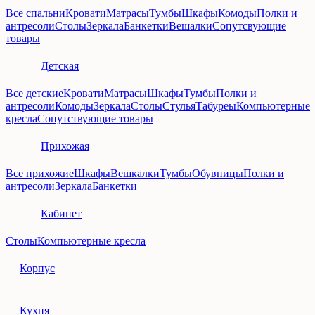
Все спальни
Кровати
Матрасы
Тумбы
Шкафы
Комоды
Полки и
антресоли
Столы
Зеркала
Банкетки
Вешалки
Сопутсвующие
товары
Детская
Все детские
Кровати
Матрасы
Шкафы
Тумбы
Полки и
антресоли
Комоды
Зеркала
Столы
Стулья
Табуреы
Компьютерные
кресла
Сопутствующие товары
Прихожая
Все прихожие
Шкафы
Вешкалки
Тумбы
Обувницы
Полки и
антресоли
Зеркала
Банкетки
Кабинет
Столы
Компьютерные кресла
Корпус
Кухня