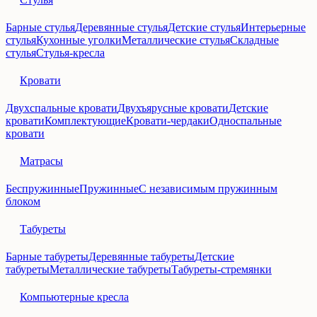
Барные стулья
Деревянные стулья
Детские стулья
Интерьерные
стулья
Кухонные уголки
Металлические стулья
Складные
стулья
Стулья-кресла
Кровати
Двухспальные кровати
Двухъярусные кровати
Детские
кровати
Комплектующие
Кровати-чердаки
Односпальные
кровати
Матрасы
Беспружинные
Пружинные
С независимым пружинным
блоком
Табуреты
Барные табуреты
Деревянные табуреты
Детские
табуреты
Металлические табуреты
Табуреты-стремянки
Компьютерные кресла