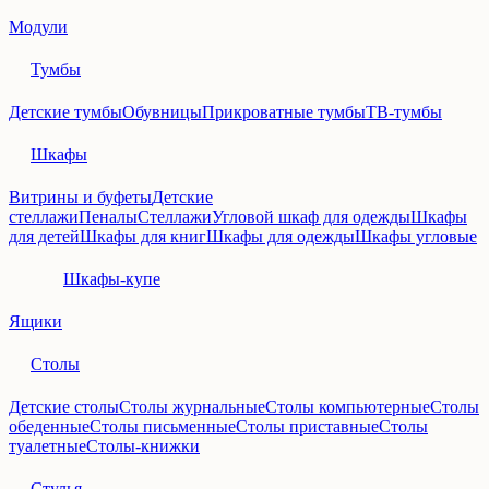
Модули
Тумбы
Детские тумбы
Обувницы
Прикроватные тумбы
ТВ-тумбы
Шкафы
Витрины и буфеты
Детские
стеллажи
Пеналы
Стеллажи
Угловой шкаф для одежды
Шкафы
для детей
Шкафы для книг
Шкафы для одежды
Шкафы угловые
Шкафы-купе
Ящики
Столы
Детские столы
Столы журнальные
Столы компьютерные
Столы
обеденные
Столы письменные
Столы приставные
Столы
туалетные
Столы-книжки
Стулья