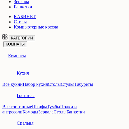
Зеркала
Банкетки
КАБИНЕТ
Столы
Компьютерные кресла
КАТЕГОРИИ
КОМНАТЫ
Комнаты
Кухня
Все кухни
Набор кухня
Столы
Стулья
Табуреты
Гостиная
Все гостинные
Шкафы
Тумбы
Полки и
антресоли
Комоды
Зеркала
Столы
Банкетки
Спальня