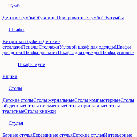
Тумбы
Детские тумбы
Обувницы
Прикроватные тумбы
ТВ-тумбы
Шкафы
Витрины и буфеты
Детские
стеллажи
Пеналы
Стеллажи
Угловой шкаф для одежды
Шкафы
для детей
Шкафы для книг
Шкафы для одежды
Шкафы угловые
Шкафы-купе
Ящики
Столы
Детские столы
Столы журнальные
Столы компьютерные
Столы
обеденные
Столы письменные
Столы приставные
Столы
туалетные
Столы-книжки
Стулья
Барные стулья
Деревянные стулья
Детские стулья
Интерьерные