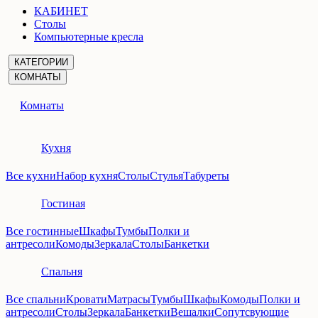
КАБИНЕТ
Столы
Компьютерные кресла
КАТЕГОРИИ
КОМНАТЫ
Комнаты
Кухня
Все кухни
Набор кухня
Столы
Стулья
Табуреты
Гостиная
Все гостинные
Шкафы
Тумбы
Полки и
антресоли
Комоды
Зеркала
Столы
Банкетки
Спальня
Все спальни
Кровати
Матрасы
Тумбы
Шкафы
Комоды
Полки и
антресоли
Столы
Зеркала
Банкетки
Вешалки
Сопутсвующие