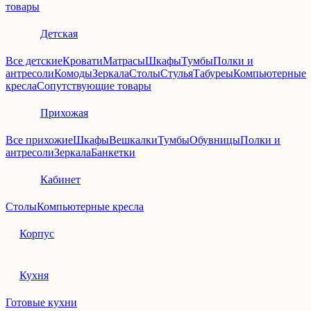
товары
Детская
Все детские
Кровати
Матрасы
Шкафы
Тумбы
Полки и
антресоли
Комоды
Зеркала
Столы
Стулья
Табуреы
Компьютерные
кресла
Сопутствующие товары
Прихожая
Все прихожие
Шкафы
Вешкалки
Тумбы
Обувницы
Полки и
антресоли
Зеркала
Банкетки
Кабинет
Столы
Компьютерные кресла
Корпус
Кухня
Готовые кухни