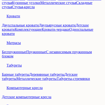
стулья
Кухонные уголки
Металлические стулья
Складные
стулья
Стулья-кресла
Кровати
Двухспальные кровати
Двухъярусные кровати
Детские
кровати
Комплектующие
Кровати-чердаки
Односпальные
кровати
Матрасы
Беспружинные
Пружинные
С независимым пружинным
блоком
Табуреты
Барные табуреты
Деревянные табуреты
Детские
табуреты
Металлические табуреты
Табуреты-стремянки
Компьютерные кресла
Детские компьютерные кресла