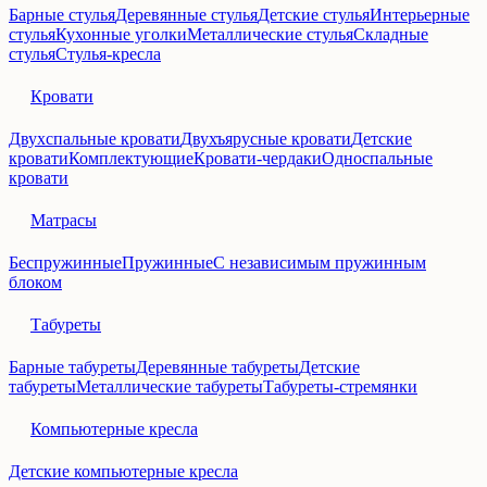
Барные стулья
Деревянные стулья
Детские стулья
Интерьерные
стулья
Кухонные уголки
Металлические стулья
Складные
стулья
Стулья-кресла
Кровати
Двухспальные кровати
Двухъярусные кровати
Детские
кровати
Комплектующие
Кровати-чердаки
Односпальные
кровати
Матрасы
Беспружинные
Пружинные
С независимым пружинным
блоком
Табуреты
Барные табуреты
Деревянные табуреты
Детские
табуреты
Металлические табуреты
Табуреты-стремянки
Компьютерные кресла
Детские компьютерные кресла