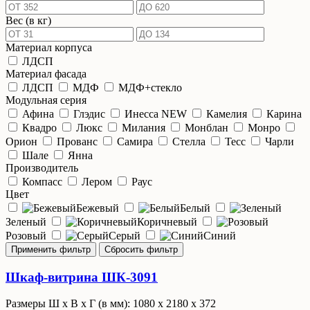
Вес (в кг)
Материал корпуса
ЛДСП
Материал фасада
ЛДСП
МДФ
МДФ+стекло
Модульная серия
Афина
Глэдис
Инесса NEW
Камелия
Карина
Квадро
Люкс
Милания
Монблан
Монро
Орион
Прованс
Самира
Стелла
Тесс
Чарли
Шале
Янна
Производитель
Компасс
Лером
Раус
Цвет
Бежевый
Белый
Зеленый
Коричневый
Розовый
Серый
Синий
Шкаф-витрина ШК-3091
Размеры Ш x В x Г (в мм): 1080 х 2180 х 372