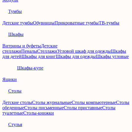
Тумбы
Детские тумбы
Обувницы
Прикроватные тумбы
ТВ-тумбы
Шкафы
Витрины и буфеты
Детские
стеллажи
Пеналы
Стеллажи
Угловой шкаф для одежды
Шкафы
для детей
Шкафы для книг
Шкафы для одежды
Шкафы угловые
Шкафы-купе
Ящики
Столы
Детские столы
Столы журнальные
Столы компьютерные
Столы
обеденные
Столы письменные
Столы приставные
Столы
туалетные
Столы-книжки
Стулья