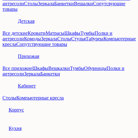
антресоли
Столы
Зеркала
Банкетки
Вешалки
Сопутсвующие
товары
Детская
Все детские
Кровати
Матрасы
Шкафы
Тумбы
Полки и
антресоли
Комоды
Зеркала
Столы
Стулья
Табуреы
Компьютерные
кресла
Сопутствующие товары
Прихожая
Все прихожие
Шкафы
Вешкалки
Тумбы
Обувницы
Полки и
антресоли
Зеркала
Банкетки
Кабинет
Столы
Компьютерные кресла
Корпус
Кухня