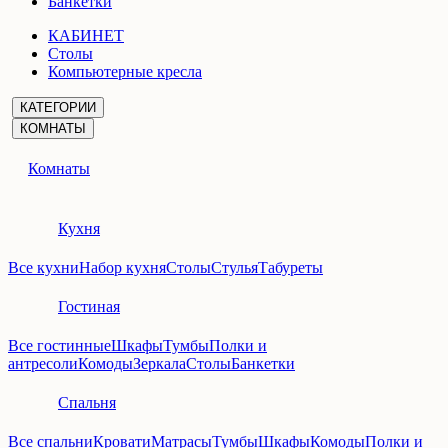
Банкетки
КАБИНЕТ
Столы
Компьютерные кресла
КАТЕГОРИИ
КОМНАТЫ
Комнаты
Кухня
Все кухни
Набор кухня
Столы
Стулья
Табуреты
Гостиная
Все гостинные
Шкафы
Тумбы
Полки и
антресоли
Комоды
Зеркала
Столы
Банкетки
Спальня
Все спальни
Кровати
Матрасы
Тумбы
Шкафы
Комоды
Полки и